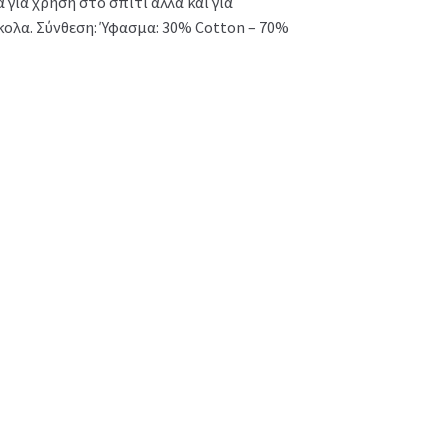
για χρήση στο σπίτι αλλά και για
κολα. Σύνθεση: Ύφασμα: 30% Cotton – 70%