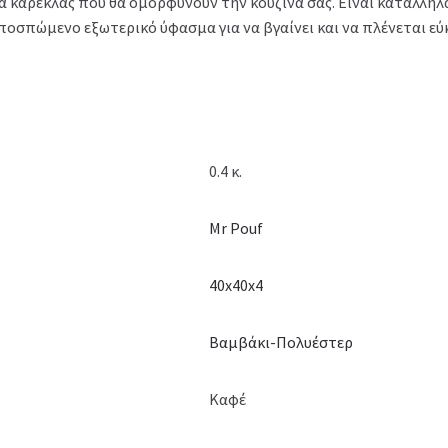
 καρέκλας που θα ομορφύνουν την κουζίνα σας. Είναι κατάλληλα 
ποσπώμενο εξωτερικό ύφασμα για να βγαίνει και να πλένεται εύ
0.4 κ.
Mr Pouf
40x40x4
Βαμβάκι-Πολυέστερ
Καφέ