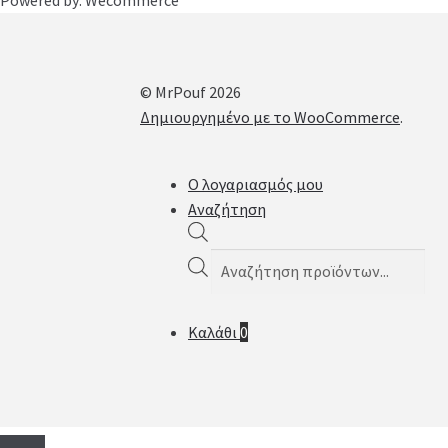
© MrPouf 2026
Δημιουργημένο με το WooCommerce
.
Ο λογαριασμός μου
Αναζήτηση
Products
search
Καλάθι
0