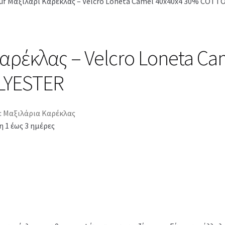
uf Μαξιλάρι Καρέκλας – Velcro Loneta Camel 40x40x4 30% COT
Καρέκλας – Velcro Loneta C
LYESTER
:
Μαξιλάρια Καρέκλας
 1 έως 3 ημέρες