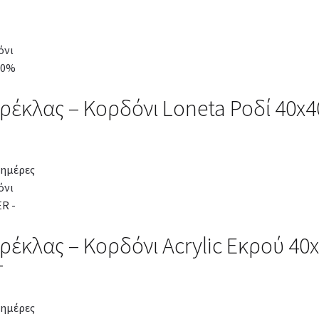
αρέκλας – Κορδόνι Loneta Ροδί 40
 ημέρες
αρέκλας – Κορδόνι Acrylic Εκρού 4
T
 ημέρες