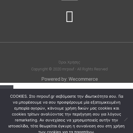
Όροι Χρήσης
Copyright © 2020 mrpouf - All Rights Resrved
Powered by: Wecommerce
Καλάθι
COOKIES. Στο mrpouf.gr σεβόμαστε την ιδιωτικότητα σου. Για
να μπορέσουμε να σου προσφέρουμε μία εξατομικευμένη
εμπειρία αγορών, κάνουμε χρήση δικών μας cookies και
Το καλάθι σας είναι άδειο.
cookies τρίτων αναλύοντας την περιήγηση σου για λόγους
remarketing. Αν συνεχίσεις να χρησιμοποιείς αυτήν την
€
0.00
Σύνολο:
ιστοσελίδα, τότε θεωρείται έγκυρη η συναίνεση σου στη χρήση
των cookies για τα παραπάνω.