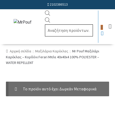
2102386513
Products
search
0
Αρχική σελίδα
Μαξιλάρια Καρέκλας
Mr Pouf Μαξιλάρι
Καρέκλας – Κορδόνι Ferari Μπλε 40x40x4 100% POLYESTER –
WATER REPELLENT
Το προϊόν αυτό έχει Δωρεάν Μεταφορικά