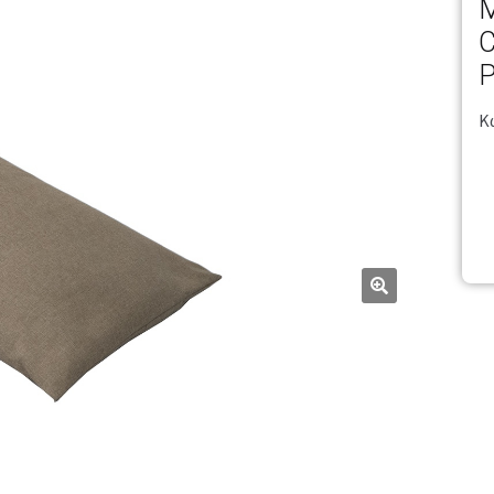
M
C
P
Κ