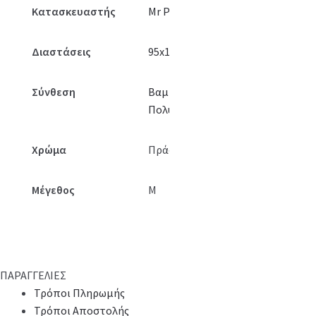
Κατασκευαστής
Mr Pouf
Διαστάσεις
95x160x88
Σύνθεση
Βαμβάκι-
Πολυέστερ
Χρώμα
Πράσινο
Μέγεθος
M
ΠΑΡΑΓΓΕΛΙΕΣ
Τρόποι Πληρωμής
Τρόποι Αποστολής