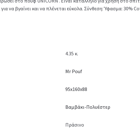
αρώσει στο πουφ UNICORN . Είναι κατάλληλο για χρήση στο σπίτ
α να βγαίνει και να πλένεται εύκολα. Σύνθεση: Ύφασμα: 30% Cot
4.35 κ.
Mr Pouf
95x160x88
Βαμβάκι-Πολυέστερ
Πράσινο