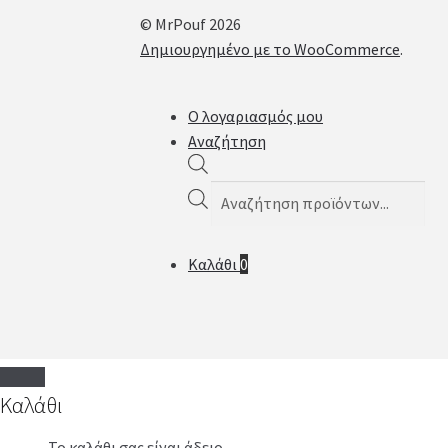
© MrPouf 2026
Δημιουργημένο με το WooCommerce
.
Ο λογαριασμός μου
Αναζήτηση
Products
search
Καλάθι
0
Καλάθι
Το καλάθι σας είναι άδειο.