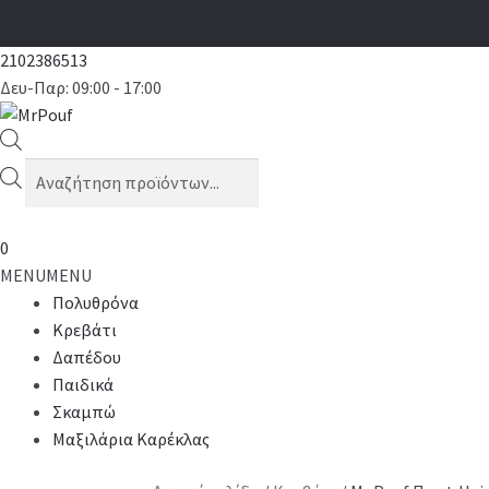
2102386513
Δευ-Παρ: 09:00 - 17:00
Products
search
0
MENU
MENU
Πολυθρόνα
Κρεβάτι
Δαπέδου
Παιδικά
Σκαμπώ
Μαξιλάρια Καρέκλας