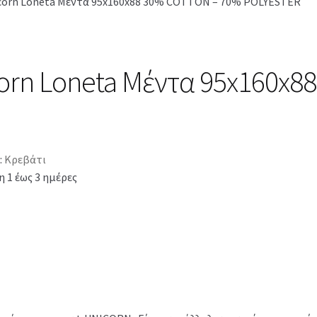
corn Loneta Μέντα 95x160x88 30% COTTON – 70% POLYESTER
orn Loneta Μέντα 95x160x8
:
Κρεβάτι
 1 έως 3 ημέρες