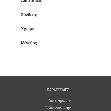
Διαστάσεις
95x160x88
Σύνθεση
Πολυέστερ
Χρώμα
Εκρού
Μέγεθος
M
ΠΑΡΑΓΓΕΛΙΕΣ
Τρόποι Πληρωμής
Τρόποι Αποστολής