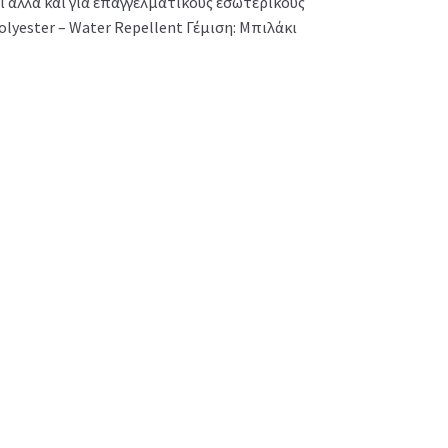
ι αλλά και για επαγγελματικούς εσωτερικούς
lyester – Water Repellent Γέμιση: Μπιλάκι