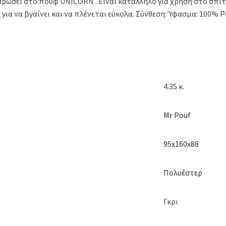
αρώσει στο πουφ UNICORN . Είναι κατάλληλο για χρήση στο σπίτ
α να βγαίνει και να πλένεται εύκολα. Σύνθεση: Ύφασμα: 100% Po
4.35 κ.
Mr Pouf
95x160x88
Πολυέστερ
Γκρι