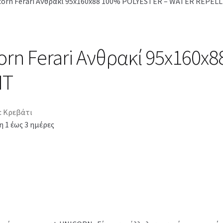
corn Ferari Ανθρακί 95x160x88 100% POLYESTER – WATER REPEL
orn Ferari Ανθρακί 95x160x
NT
:
Κρεβάτι
 1 έως 3 ημέρες