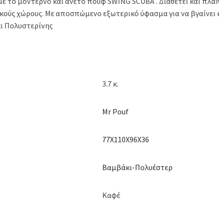
 το μοντέρνο και άνετο πουφ SWING SCUBA . Διαθέτει και πλαϊν
ικούς χώρους. Με αποσπώμενο εξωτερικό ύφασμα για να βγαίνει κ
κι Πολυστερίνης
3.7 κ.
Mr Pouf
77Χ110Χ96Χ36
Βαμβάκι-Πολυέστερ
Καφέ