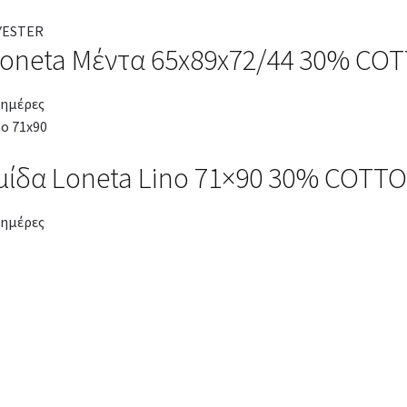
Loneta Μέντα 65x89x72/44 30% CO
 ημέρες
μίδα Loneta Lino 71×90 30% COTT
 ημέρες