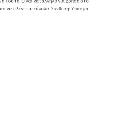
ή τσέπη. Είναι κατάλληλο για χρήση στο
αι να πλένεται εύκολα. Σύνθεση: Ύφασμα: