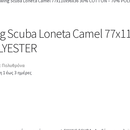
Swing Scuba Loneta Camel 77x110x96x36 30% COTTON – 70% PO
g Scuba Loneta Camel 77x1
LYESTER
:
Πολυθρόνα
 1 έως 3 ημέρες