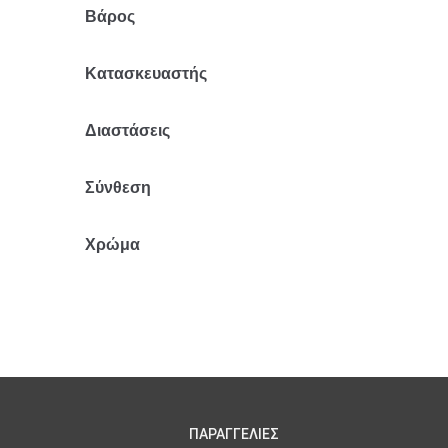
Βάρος
3.7 κ.
Κατασκευαστής
Mr Pouf
Διαστάσεις
77Χ110Χ96Χ36
Σύνθεση
Ακρυλικό
Χρώμα
Μπλε
ΠΑΡΑΓΓΕΛΙΕΣ