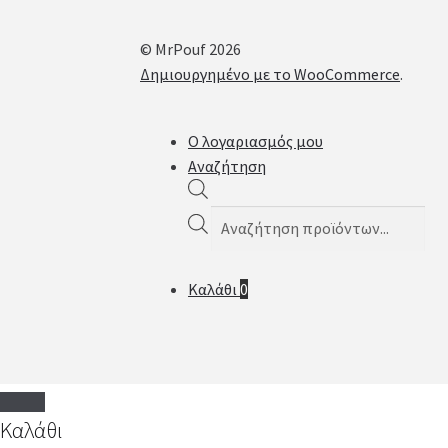
© MrPouf 2026
Δημιουργημένο με το WooCommerce
.
Ο λογαριασμός μου
Αναζήτηση
Products
search
Καλάθι
0
Καλάθι