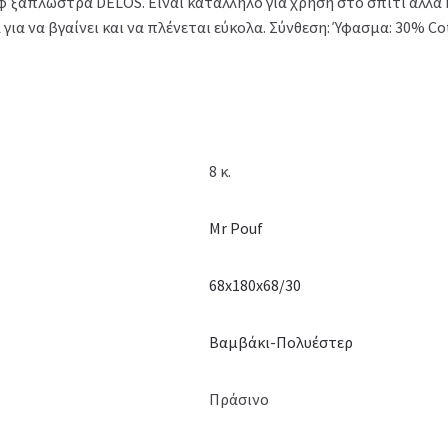
 ξαπλώστρα DELOS. Είναι κατάλληλο για χρήση στο σπίτι αλλά 
α να βγαίνει και να πλένεται εύκολα. Σύνθεση: Ύφασμα: 30% Cot
8 κ.
Mr Pouf
68x180x68/30
Βαμβάκι-Πολυέστερ
Πράσινο