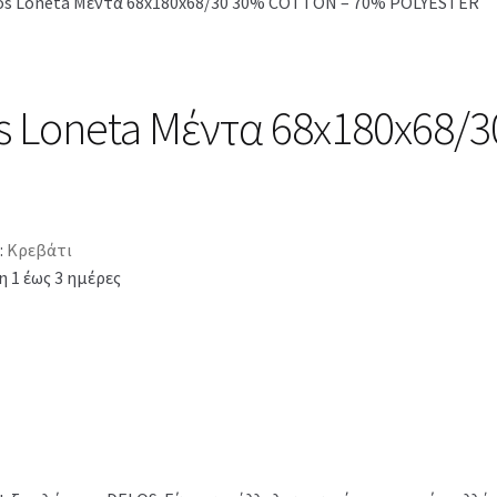
os Loneta Μέντα 68x180x68/30 30% COTTON – 70% POLYESTER
s Loneta Μέντα 68x180x68/
:
Κρεβάτι
 1 έως 3 ημέρες