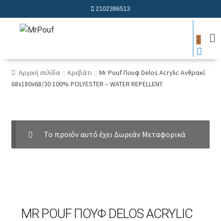
2102386513
0
Αρχική σελίδα
Κρεβάτι
Mr Pouf Πουφ Delos Acrylic Ανθρακί
68x180x68/30 100% POLYESTER – WATER REPELLENT
Το προϊόν αυτό έχει Δωρεάν Μεταφορικά
MR POUF ΠΟΥΦ DELOS ACRYLIC