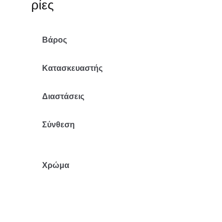
ρίες
Βάρος
5.25 κ.
Κατασκευαστής
Mr Pouf
Διαστάσεις
70x112x80/30
Σύνθεση
Βαμβάκι-
Πολυέστερ
Χρώμα
Καφέ