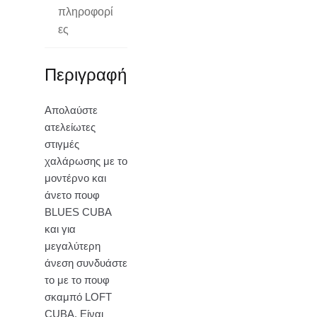
πληροφορί
ες
Περιγραφή
Απολαύστε
ατελείωτες
στιγμές
χαλάρωσης με το
μοντέρνο και
άνετο πουφ
BLUES CUBA
και για
μεγαλύτερη
άνεση συνδυάστε
το με το πουφ
σκαμπό LOFT
CUBA. Είναι