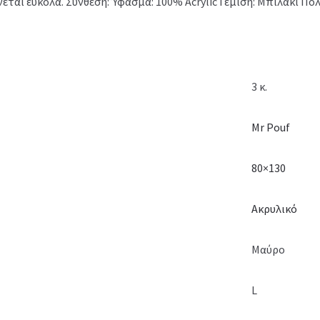
νεται εύκολα. Σύνθεση: Ύφασμα: 100% Acrylic Γέμιση: Μπιλάκι Πο
3 κ.
Mr Pouf
80×130
Ακρυλικό
Μαύρο
L