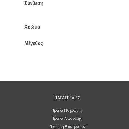
Σύνθεση
Βαμβάκι-
Πολυέστερ
Χρώμα
Καφέ
Μέγεθος
S
ΠΑΡΑΓΓΕΛΙΕΣ
Τρόποι Πληρωμής
Τρόποι Αποστολής
Πολιτική Επιστροφών