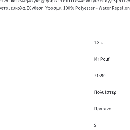
Είναι κατάλληλο για χρήση στο σπίτι αλλά και για επαγγελματ
νεται εύκολα. Σύνθεση: Ύφασμα: 100% Polyester – Water Repelle
1.8 κ.
Mr Pouf
71×90
Πολυέστερ
Πράσινο
S