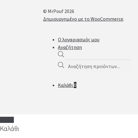
© MrPouf 2026
Δημιουργημένο με το WooCommerce
.
Ο λογαριασμός μου
Αναζήτηση
Products
search
Καλάθι
0
Καλάθι