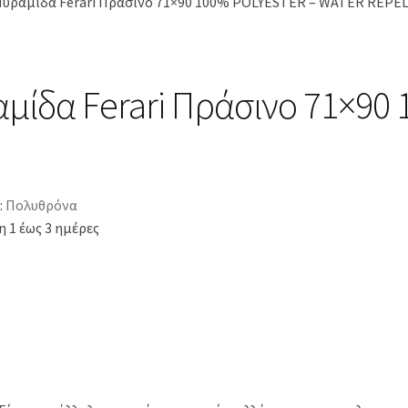
Πυραμίδα Ferari Πράσινο 71×90 100% POLYESTER – WATER REPE
μίδα Ferari Πράσινο 71×90
:
Πολυθρόνα
 1 έως 3 ημέρες