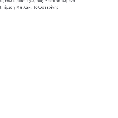
ικούς εσωτερικούς χώρους. Με αποσπώμενο
nt Γέμιση: Μπιλάκι Πολυστερίνης