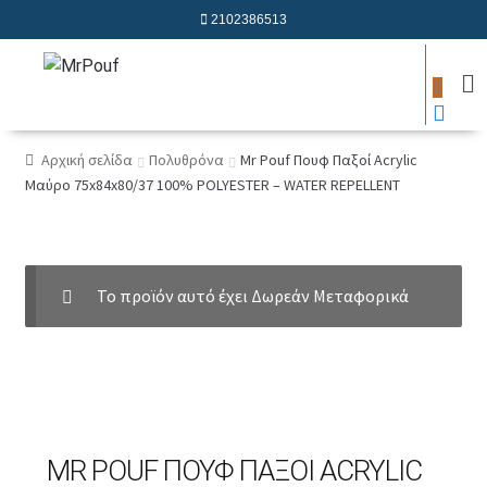
2102386513
0
Αρχική σελίδα
Πολυθρόνα
Mr Pouf Πουφ Παξοί Acrylic
Μαύρο 75x84x80/37 100% POLYESTER – WATER REPELLENT
Το προϊόν αυτό έχει Δωρεάν Μεταφορικά
MR POUF ΠΟΥΦ ΠΑΞΟΊ ACRYLIC