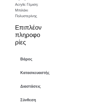
Acrylic Γέμιση:
Μπιλάκι
Πολυστερίνης
Επιπλέον
πληροφο
ρίες
Βάρος
4.85 κ.
Κατασκευαστής
Mr Pouf
Διαστάσεις
75Χ84Χ80/37
Σύνθεση
Ακρυλικό