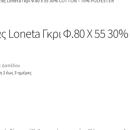
τας Loneta Γκρι Φ.80 Χ 55 30% COTTON – 70% POLYESTER
ς Loneta Γκρι Φ.80 Χ 55 30
:
Δαπέδου
 1 έως 3 ημέρες