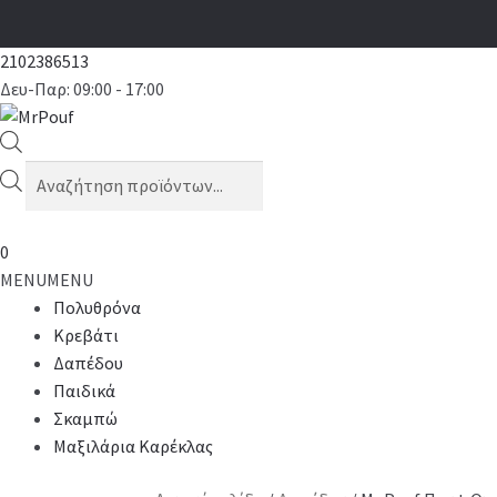
2102386513
Δευ-Παρ: 09:00 - 17:00
Products
search
0
MENU
MENU
Πολυθρόνα
Κρεβάτι
Δαπέδου
Παιδικά
Σκαμπώ
Μαξιλάρια Καρέκλας