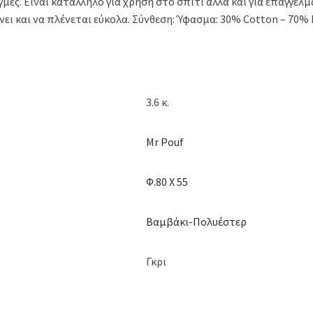
ές. Είναι κατάλληλο για χρήση στο σπίτι αλλά και για επαγγελ
ι και να πλένεται εύκολα. Σύνθεση: Ύφασμα: 30% Cotton – 70% 
3.6 κ.
Mr Pouf
Φ.80 X 55
Βαμβάκι-Πολυέστερ
Γκρι