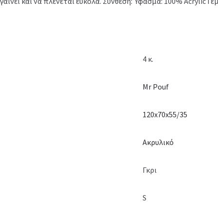
ίνει και να πλένεται εύκολα. Σύνθεση: Ύφασμα: 100% Acrylic Γέ
4 κ.
Mr Pouf
120x70x55/35
Ακρυλικό
Γκρι
S