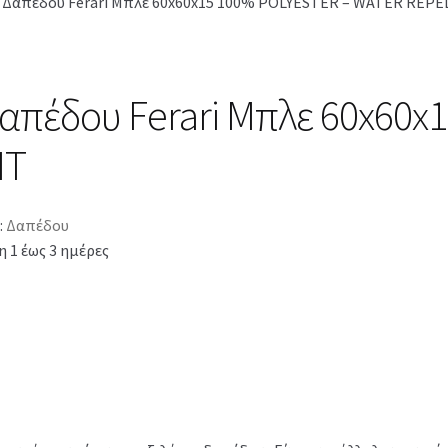
ι Δαπέδου Ferari Μπλε 60x60x15 100% POLYESTER – WATER REP
Δαπέδου Ferari Μπλε 60x60
NT
:
Δαπέδου
 1 έως 3 ημέρες