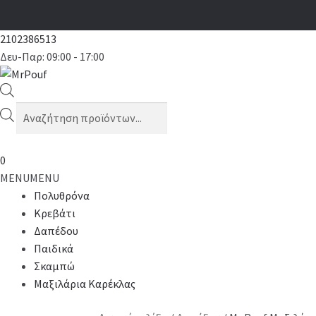
2102386513
Δευ-Παρ: 09:00 - 17:00
Products
search
0
MENU
MENU
Πολυθρόνα
Κρεβάτι
Δαπέδου
Παιδικά
Σκαμπώ
Μαξιλάρια Καρέκλας