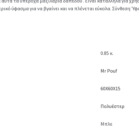
αυτά τα υπέροχα μαξιλάρια δαπέδου . Είναι κατάλληλα για χρήσ
κό ύφασμα για να βγαίνει και να πλένεται εύκολα. Σύνθεση: Ύφ
0.85 κ.
Mr Pouf
60Χ60Χ15
Πολυέστερ
Μπλε