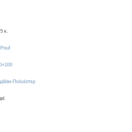
5 κ.
 Pouf
0×100
μβάκι-Πολυέστερ
φέ