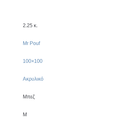
2.25 κ.
Mr Pouf
100×100
Ακρυλικό
Μπεζ
M