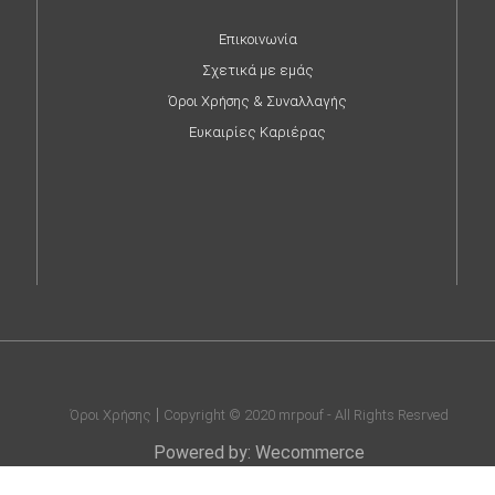
Επικοινωνία
Σχετικά με εμάς
Όροι Χρήσης & Συναλλαγής
Ευκαιρίες Καριέρας
Όροι Χρήσης
Copyright © 2020 mrpouf - All Rights Resrved
Powered by: Wecommerce