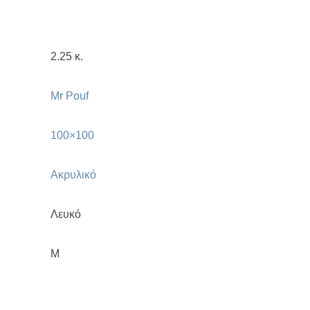
2.25 κ.
Mr Pouf
100×100
Ακρυλικό
Λευκό
M