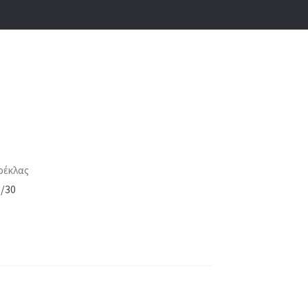
ρέκλας
8/30